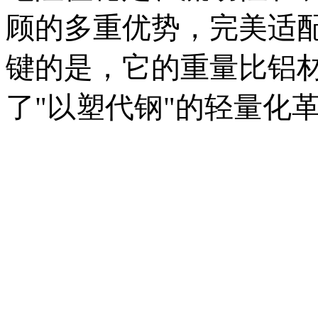
顾的多重优势，完美适
键的是，它的重量比铝材轻
了"以塑代钢"的轻量化