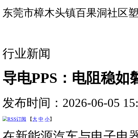
东莞市樟木头镇百果洞社区
行业新闻
导电PPS：电阻稳如
发布时间：2026-06-05 15:
【
大
中
小
】
在新能源汽车与电子电