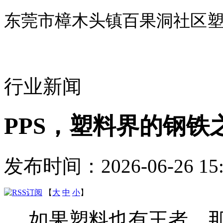
东莞市樟木头镇百果洞社区
行业新闻
PPS，塑料界的钢铁
发布时间：2026-06-26 15:
【
大
中
小
】
如果塑料也有王者，那一