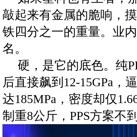
敲起来有金属的脆响，摸
铁四分之一的重量。业内
名。
硬，是它的底色。纯PPS
后直接飙到12-15GP
达185MPa，密度却仅1.
制重8公斤，PPS方案不