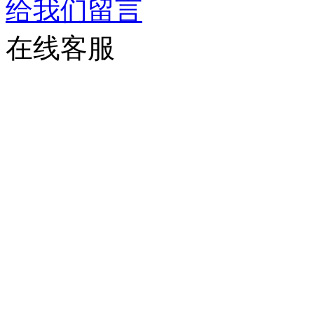
给我们留言
在线客服