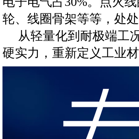
电子电气占30%。点火线
轮、线圈骨架等等，处处
从轻量化到耐极端工况，
硬实力，重新定义工业材