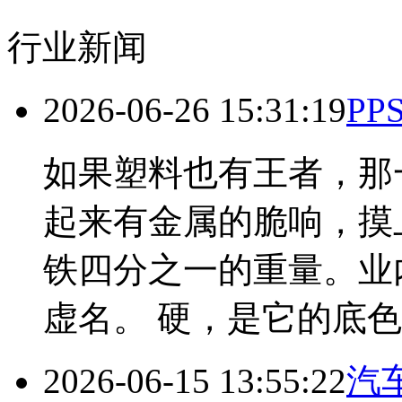
行业新闻
2026-06-26 15:31:19
P
如果塑料也有王者，那
起来有金属的脆响，摸
铁四分之一的重量。业
虚名。 硬，是它的底色。纯
2026-06-15 13:55:22
汽