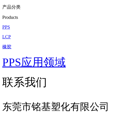
产品分类
Products
PPS
LCP
橡胶
PPS应用领域
联系我们
东莞市铭基塑化有限公司