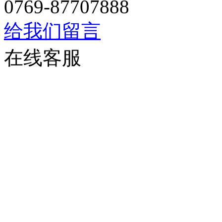
0769-87707888
给我们留言
在线客服