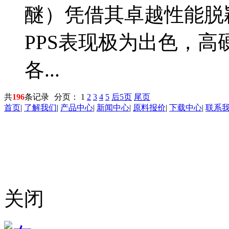
醚）凭借其卓越性能脱
PPS表现极为出色，
各...
共
196
条记录
分页：
1
2
3
4
5
后5页
尾页
首页
|
了解我们
|
产品中心
|
新闻中心
|
原料报价
|
下载中心
|
联系
东莞市铭基塑化有限公司 版权所
粤ICP备2021133256号
技
关闭